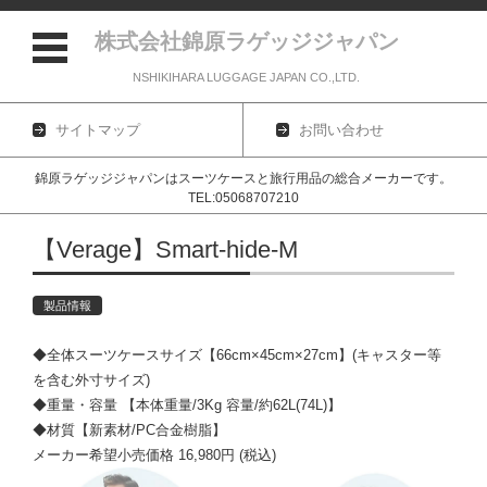
株式会社錦原ラゲッジジャパン
NSHIKIHARA LUGGAGE JAPAN CO.,LTD.
サイトマップ
お問い合わせ
錦原ラゲッジジャパンはスーツケースと旅行用品の総合メーカーです。
TEL:05068707210
コンテンツに移動
【Verage】Smart-hide-M
製品情報
◆全体スーツケースサイズ【66cm×45cm×27cm】(キャスター等
を含む外寸サイズ)
◆重量・容量 【本体重量/3Kg 容量/約62L(74L)】
◆材質【新素材/PC合金樹脂】
メーカー希望小売価格 16,980円 (税込)